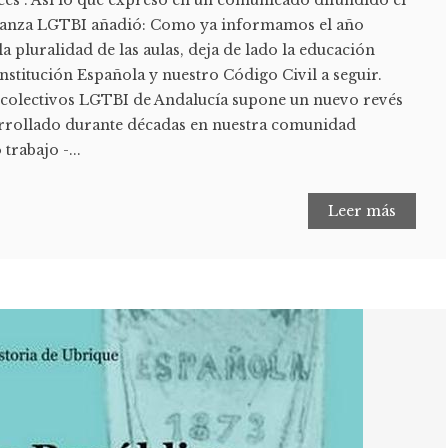
ces". Así lo que expresó en un comunicado difundido el
 Avanza LGTBI añadió: Como ya informamos el año
a pluralidad de las aulas, deja de lado la educación
onstitución Española y nuestro Código Civil a seguir.
os colectivos LGTBI de Andalucía supone un nuevo revés
sarrollado durante décadas en nuestra comunidad
rabajo -...
Leer más