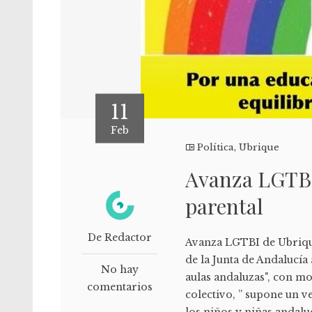
11
Feb
Política
,
Ubrique
Avanza LGTBI
parental
De Redactor
Avanza LGTBI de Ubrique
de la Junta de Andalucía 
No hay
aulas andaluzas", con mo
comentarios
colectivo, ” supone un v