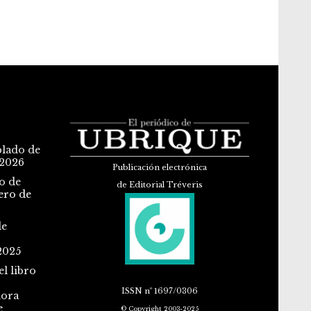
blado de
 2026
Publicación electrónica
o de
de Editorial Tréveris
ero de
de
2025
l libro
ISSN
nº 1697/0306
dora
e
© Copyright 2003-2025