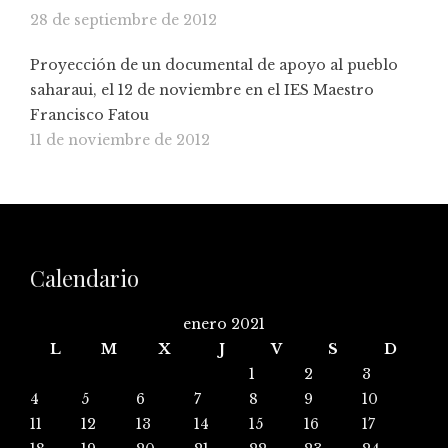
28 de septiembre de 2012
Proyección de un documental de apoyo al pueblo
saharaui, el 12 de noviembre en el IES Maestro
Francisco Fatou
11 de noviembre de 2012
Calendario
enero 2021
L
M
X
J
V
S
D
1
2
3
4
5
6
7
8
9
10
11
12
13
14
15
16
17