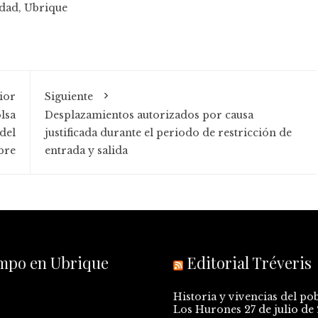
edad
,
Ubrique
ior
Siguiente
olsa
Desplazamientos autorizados por causa
del
justificada durante el periodo de restricción de
bre
entrada y salida
empo en Ubrique
Editorial Tréveris
Historia y vivencias del po
Los Hurones
27 de julio de