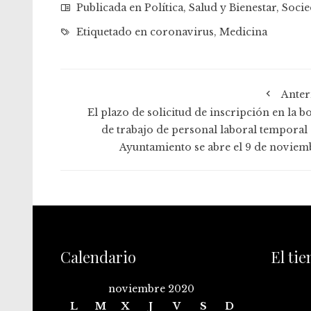
Publicada en
Política
,
Salud y Bienestar
,
Soci
Etiquetado en
coronavirus
,
Medicina
Anter
El plazo de solicitud de inscripción en la b
de trabajo de personal laboral temporal 
Ayuntamiento se abre el 9 de noviem
Calendario
El ti
noviembre 2020
L
M
X
J
V
S
D