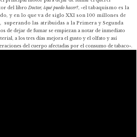
el principal motor para dejar de fumar el querer
tor del libro
Doctor, ¿qué puedo hacer?
, «e
l tabaquismo es la
do, y en lo que va de siglo XXI son 100 millones de
o, superando las atribuidas a la Primera y Segunda
ios de dejar de fumar se empiezan a notar de inmediato
ial, a los tres días mejora el gusto y el olfato y así
eraciones del cuerpo afectadas por el consumo de tabaco».