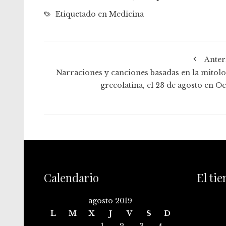
Etiquetado en
Medicina
Anter
Narraciones y canciones basadas en la mitolo
grecolatina, el 23 de agosto en Oc
Calendario
El ti
agosto 2019
L
M
X
J
V
S
D