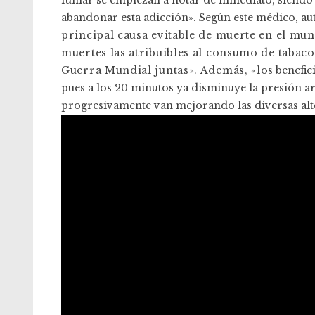
fumar se empiezan a notar de inmediato, siendo 
abandonar esta adicción». Según este médico, au
principal causa evitable de muerte en el mun
muertes las atribuibles al consumo de tabac
Guerra Mundial juntas». Además, «l
os benefic
pues a los 20 minutos ya disminuye la presión arter
progresivamente van mejorando las diversas alt