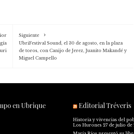
ior
Siguiente
gía
UbriFestival Sound, el 30 de agosto, en la plaza
uri
de toros, con Canijo de Jerez, Juanito Makandé y
Miguel Campello
empo en Ubrique
Editorial Tréveris
Historia y vivencias del po
Los Hurones
27 de julio de
María Ríos presentó su libr