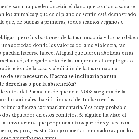
mente sana no puede concebir el daño que con tanta saña se
son los animales y que en el plano de sentir, está demostrado
 de que, de buenas a primeras, todos seamos veganos o
bligar- pero los bastiones de la tauromaquia y la caza deben
 una sociedad donde los valores de la no violencia, tan
to puedan hacerse hueco. Al igual que fueron abolidas otras
esclavitud, el negado voto de las mujeres o el simple gesto
rradicación de la caza y abolición de la tauromaquia.
so de ser necesario, ¿Pacma se inclinaría por un
de derechas o por la abstención?
de votos del Pacma desde que en el 2003 surgiera de la
por los animales, ha sido imparable. Incluso en las
a primera fuerza extraparlamentaria. Y es muy probable,
dos diputados en estos comicios. Si alguien ha visto el
e la «involución» que proponen otros partidos y luce con
puesto, es progresista. Con propuestas innovadoras por los
. Como apuntábamos antes.