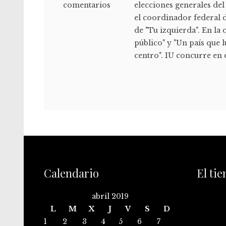
comentarios
elecciones generales del
el coordinador federal d
de "Tu izquierda". En la 
público" y "Un país que 
centro". IU concurre en
Calendario
El ti
abril 2019
L
M
X
J
V
S
D
1
2
3
4
5
6
7