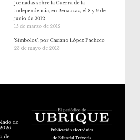
Jornadas sobre la Guerra de la
Independencia, en Benaocaz, el 8 y 9 de
junio de 2012
15 de marzo de 2012
'Símbolos', por Casiano López Pacheco
23 de mayo de 2013
blado de
 2026
Publicación electrónica
o de
de Editorial Tréveris