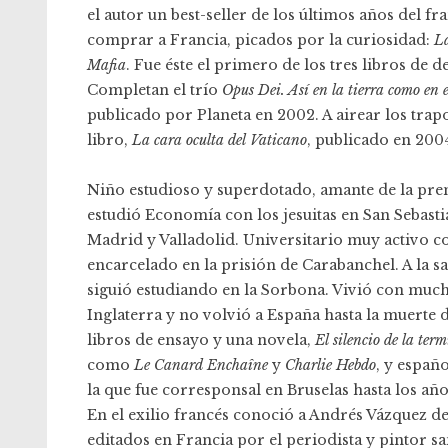
el autor un best-seller de los últimos años del f
comprar a Francia, picados por la curiosidad:
La
Mafia
. Fue éste el primero de los tres libros de d
Completan el trío
Opus Dei. Así en la tierra como en e
publicado por Planeta en 2002. A airear los trapo
libro,
La cara oculta del Vaticano
, publicado en 2004
Niño estudioso y superdotado, amante de la pren
estudió Economía con los jesuitas en San Sebas
Madrid y Valladolid. Universitario muy activo co
encarcelado en la prisión de Carabanchel. A la sal
siguió estudiando en la Sorbona. Vivió con much
Inglaterra y no volvió a España hasta la muerte
libros de ensayo y una novela,
El silencio de la term
como
Le Canard Enchaîne
y
Charlie Hebdo
, y españ
la que fue corresponsal en Bruselas hasta los año
En el exilio francés conoció a Andrés Vázquez de
editados en Francia por el periodista y pintor