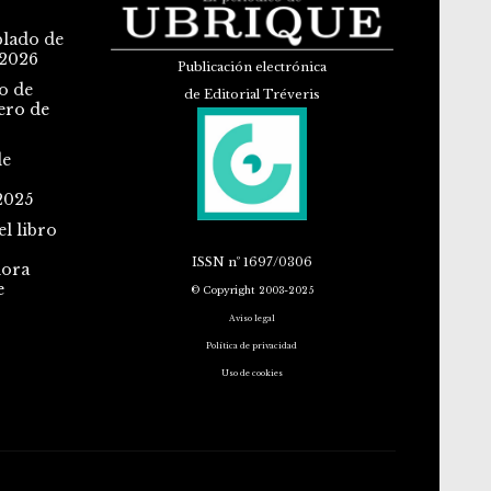
blado de
 2026
Publicación electrónica
o de
de Editorial Tréveris
ero de
de
2025
l libro
ISSN
nº 1697/0306
dora
e
© Copyright 2003-2025
Aviso legal
Política de privacidad
Uso de cookies