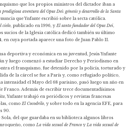
ranquismo que los propios ministros del dictador iban a
 prodigiosa aventura del Opus Dei: génesis y desarrollo de la Santa
enuncia que Ynfante escribió sobre la secta católica.
l cielo
, publicado en 1996, y
El santo fundador del Opus Dei
,
s sucios de la Iglesia católica dedicó también su último
, en cuya portada aparece una foto de Juan Pablo II.
sa deportiva y económica en su juventud, Jesús Ynfante
tián y luego comenzó a estudiar Derecho y Periodismo en
ntra el franquismo, fue detenido por la policía, torturado y
ida de la cárcel se fue a París y, como refugiado político,
a intensidad el Mayo del 68 parisino, pasó luego un año en
 de Franco. Además de escribir trece documentadísimos
ita
, Ynfante trabajó en periódicos y revistas francesas
olas, como
El Cocodrilo
, y sobre todo en la agencia EFE, para
s 90.
 Sola, del que guardaba en su biblioteca algunos libros
 sanroqueño, como
La vida sexual de Franco
y
La vida sexual de