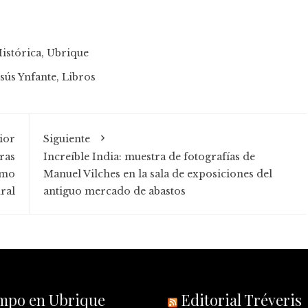
istórica
,
Ubrique
esús Ynfante
,
Libros
ior
Siguiente
ras
Increíble India: muestra de fotografías de
smo
Manuel Vilches en la sala de exposiciones del
ral
antiguo mercado de abastos
empo en Ubrique
Editorial Tréveris