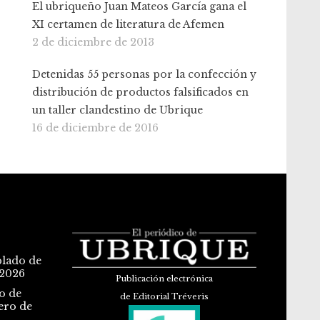
El ubriqueño Juan Mateos García gana el
XI certamen de literatura de Afemen
2 de diciembre de 2013
Detenidas 55 personas por la confección y
distribución de productos falsificados en
un taller clandestino de Ubrique
16 de diciembre de 2016
blado de
 2026
Publicación electrónica
o de
de Editorial Tréveris
ero de