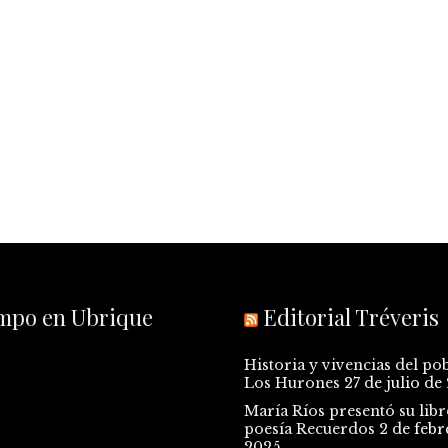
empo en Ubrique
Editorial Tréveris
Historia y vivencias del po
Los Hurones
27 de julio de
María Ríos presentó su libr
poesía Recuerdos
2 de febr
2025