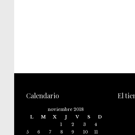
Calendario
El ti
noviembre 2018
L
M
X
J
V
S
D
1
2
3
4
5
6
7
8
9
10
11