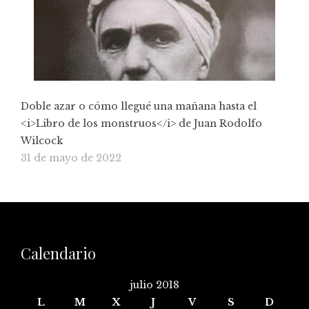
Doble azar o cómo llegué una mañana hasta el
<i>Libro de los monstruos</i> de Juan Rodolfo
Wilcock
31 de mayo de 2022
Calendario
julio 2018
L
M
X
J
V
S
D