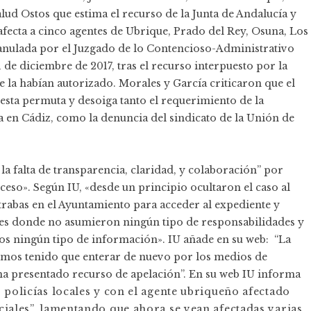
lud Ostos que estima el recurso de la Junta de Andalucía y
 afecta a cinco agentes de Ubrique, Prado del Rey, Osuna, Los
anulada por el Juzgado de lo Contencioso-Administrativo
 de diciembre de 2017, tras el recurso interpuesto por la
e la habían autorizado. Morales y García criticaron que el
esta permuta y desoiga tanto el requerimiento de la
a en Cádiz, como la denuncia del sindicato de la Unión de
la falta de transparencia, claridad, y colaboración” por
ceso». Según IU, «desde un principio ocultaron el caso al
trabas en el Ayuntamiento para acceder al expediente y
oces donde no asumieron ningún tipo de responsabilidades y
os ningún tipo de información». IU añade en su web: “La
emos tenido que enterar de nuevo por los medios de
ha presentado recurso de apelación”. En su web IU informa
 policías locales y con el agente ubriqueño afectado
ciales”, lamentando que ahora se vean afectadas varias