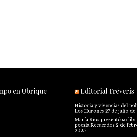
empo en Ubrique
Editorial Tréveris
Historia y vivencias del po
Los Hurones
27 de julio de
María Ríos presentó su libr
poesía Recuerdos
2 de febr
2025