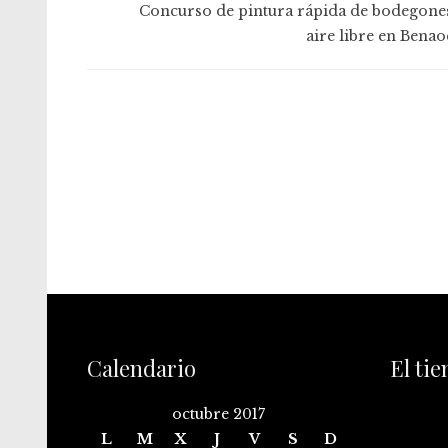
Concurso de pintura rápida de bodegones
aire libre en Benao
Calendario
El ti
octubre 2017
L
M
X
J
V
S
D