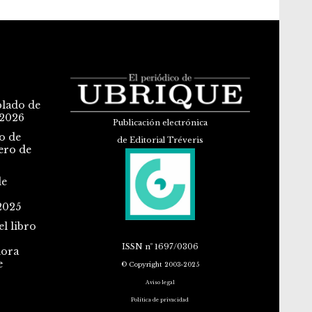
blado de
 2026
Publicación electrónica
o de
de Editorial Tréveris
ero de
de
2025
l libro
ISSN
nº 1697/0306
dora
e
© Copyright 2003-2025
Aviso legal
Política de privacidad