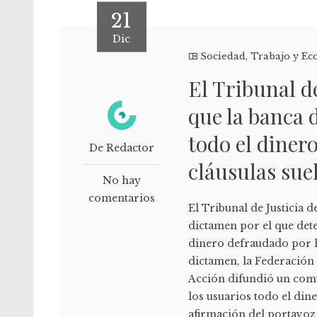
21
Dic
Sociedad
,
Trabajo y E
El Tribunal d
que la banca 
todo el diner
De Redactor
cláusulas sue
No hay
comentarios
El Tribunal de Justicia 
dictamen por el que dete
dinero defraudado por lo
dictamen, la Federació
Acción difundió un comu
los usuarios todo el din
afirmación del portavoz 