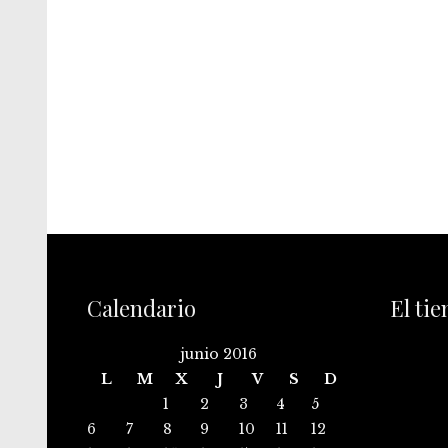
Calendario
El ti
junio 2016
L
M
X
J
V
S
D
1
2
3
4
5
6
7
8
9
10
11
12