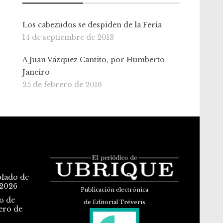
Los cabezudos se despiden de la Feria
14 de septiembre de 2013
A Juan Vázquez Cantito, por Humberto
Janeiro
25 de febrero de 2016
blado de
 2026
Publicación electrónica
o de
de Editorial Tréveris
ero de