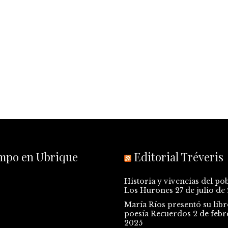
empo en Ubrique
Editorial Tréveris
Historia y vivencias del po
Los Hurones
27 de julio de
María Ríos presentó su libr
poesía Recuerdos
2 de febr
2025