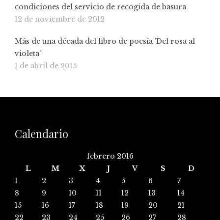
condiciones del servicio de recogida de basura
12 de noviembre de 2012
Más de una década del libro de poesía 'Del rosa al
violeta'
1 de abril de 2015
Calendario
febrero 2016
L
M
X
J
V
S
D
1
2
3
4
5
6
7
8
9
10
11
12
13
14
15
16
17
18
19
20
21
22
23
24
25
26
27
28