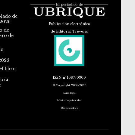
blado de
 2026
Publicación electrónica
o de
de Editorial Tréveris
ero de
de
2025
l libro
ISSN
nº 1697/0306
dora
e
© Copyright 2003-2025
Aviso legal
Política de privacidad
Uso de cookies