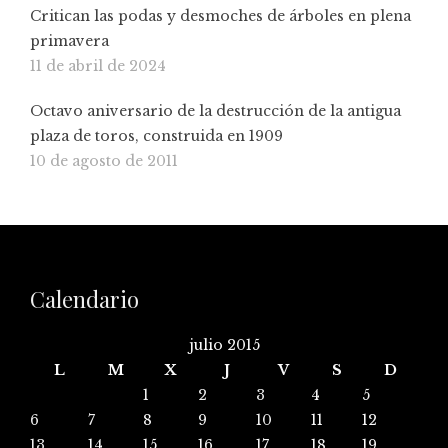
Critican las podas y desmoches de árboles en plena
primavera
11 de abril de 2024
Octavo aniversario de la destrucción de la antigua
plaza de toros, construida en 1909
10 de agosto de 2011
Calendario
julio 2015
L
M
X
J
V
S
D
1
2
3
4
5
6
7
8
9
10
11
12
13
14
15
16
17
18
19