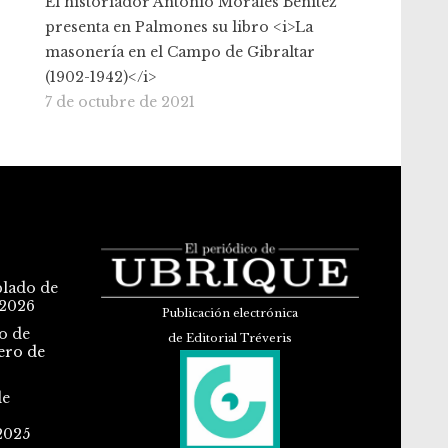
El historiador Antonio Morales Benítez
presenta en Palmones su libro <i>La
masonería en el Campo de Gibraltar
(1902-1942)</i>
7 de octubre de 2021
blado de
 2026
Publicación electrónica
o de
de Editorial Tréveris
ero de
de
2025