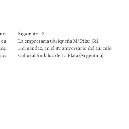
ior
Siguiente
 en
La empresaria ubriqueña Mª Pilar Gil
es,
Hernández, en el 82 aniversario del Círculo
nos
Cultural Andaluz de La Plata (Argentina)