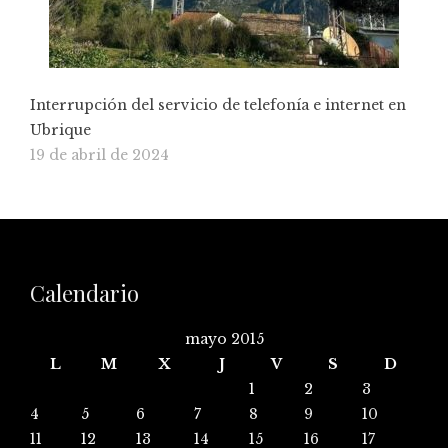
Interrupción del servicio de telefonía e internet en
Ubrique
19 de abril de 2024
Calendario
mayo 2015
L
M
X
J
V
S
D
1
2
3
4
5
6
7
8
9
10
11
12
13
14
15
16
17