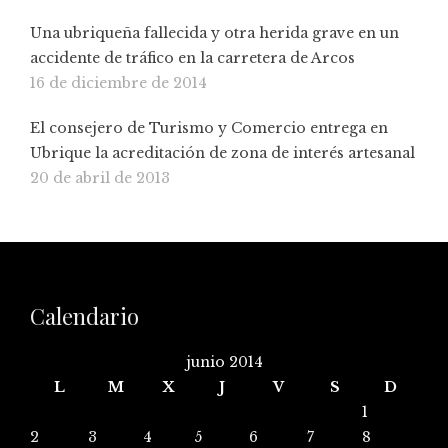
Una ubriqueña fallecida y otra herida grave en un
accidente de tráfico en la carretera de Arcos
16 de diciembre de 2014
El consejero de Turismo y Comercio entrega en
Ubrique la acreditación de zona de interés artesanal
20 de abril de 2013
Calendario
junio 2014
L
M
X
J
V
S
D
1
2
3
4
5
6
7
8