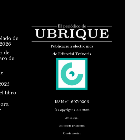
blado de
 2026
Publicación electrónica
o de
de Editorial Tréveris
ero de
de
2025
l libro
ISSN
nº 1697/0306
dora
e
© Copyright 2003-2025
Aviso legal
Política de privacidad
Uso de cookies