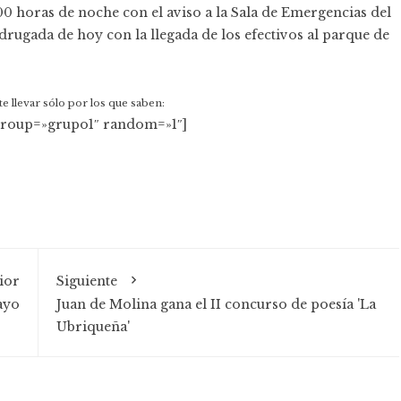
00 horas de noche con el aviso a la Sala de Emergencias del
adrugada de hoy con la llegada de los efectivos al parque de
ate llevar sólo por los que saben:
group=»grupo1″ random=»1″]
ior
Siguiente
ayo
Juan de Molina gana el II concurso de poesía 'La
Ubriqueña'