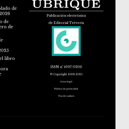
blado de
 2026
Publicación electrónica
o de
de Editorial Tréveris
ero de
de
2025
l libro
ISSN
nº 1697/0306
dora
e
© Copyright 2003-2025
Aviso legal
Política de privacidad
Uso de cookies