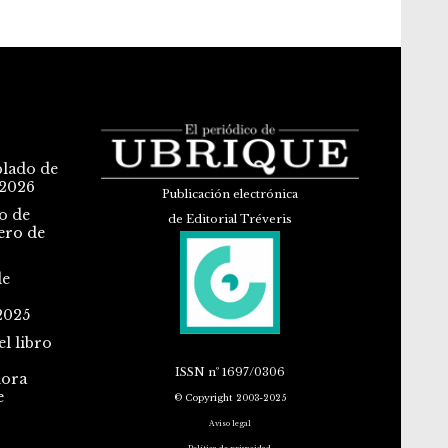
blado de
 2026
Publicación electrónica
o de
de Editorial Tréveris
ero de
de
2025
l libro
ISSN
nº 1697/0306
dora
e
© Copyright 2003-2025
Aviso legal