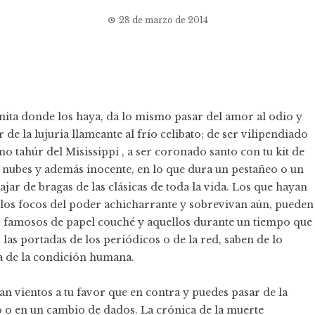
28 de marzo de 2014
ínita donde los haya, da lo mismo pasar del amor al odio y
r de la lujuria llameante al frío celibato; de ser vilipendiado
mo tahúr del Misissippi , a ser coronado santo con tu kit de
 y nubes y además inocente, en lo que dura un pestañeo o un
bajar de bragas de las clásicas de toda la vida. Los que hayan
a los focos del poder achicharrante y sobrevivan aún, pueden
s famosos de papel couché y aquellos durante un tiempo que
as portadas de los periódicos o de la red, saben de lo
ea de la condición humana.
n vientos a tu favor que en contra y puedes pasar de la
o o en un cambio de dados. La crónica de la muerte