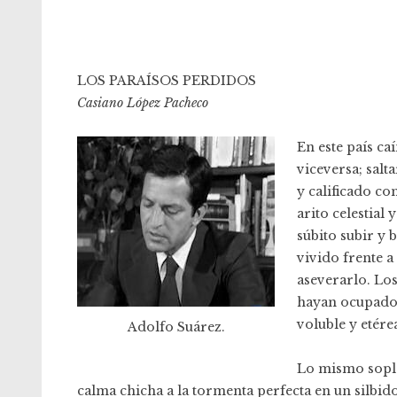
LOS PARAÍSOS PERDIDOS
Casiano López Pacheco
En este país ca
viceversa; salta
y calificado co
arito celestial
súbito subir y 
vivido frente 
aseverarlo. Lo
hayan ocupado l
voluble y etér
Adolfo Suárez.
Lo mismo sopla
calma chicha a la tormenta perfecta en un silbid