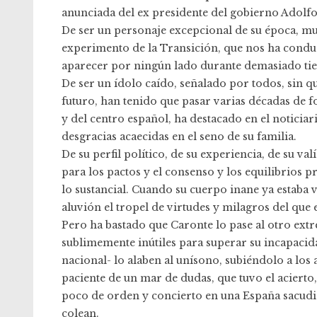
anunciada del ex presidente del gobierno Adolf
De ser un personaje excepcional de su época, muñ
experimento de la Transición, que nos ha conduc
aparecer por ningún lado durante demasiado tiem
De ser un ídolo caído, señalado por todos, sin q
futuro, han tenido que pasar varias décadas de 
y del centro español, ha destacado en el noticia
desgracias acaecidas en el seno de su familia.
De su perfil político, de su experiencia, de su va
para los pactos y el consenso y los equilibrios 
lo sustancial. Cuando su cuerpo inane ya estaba 
aluvión el tropel de virtudes y milagros del que
Pero ha bastado que Caronte lo pase al otro extr
sublimemente inútiles para superar su incapacida
nacional- lo alaben al unísono, subiéndolo a los a
paciente de un mar de dudas, que tuvo el acierto,
poco de orden y concierto en una España sacudid
colean.