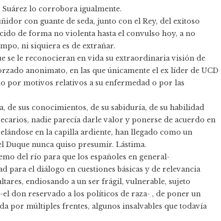
o Suárez lo corrobora igualmente.
idor con guante de seda, junto con el Rey, del exitoso
ido de forma no violenta hasta el convulso hoy, a no
po, ni siquiera es de extrañar.
ue se le reconocieran en vida su extraordinaria visión de
forzado anonimato, en las que únicamente el ex líder de UCD
rio por motivos relativos a su enfermedad o por las
lía, de sus conocimientos, de su sabiduría, de su habilidad
precarios, nadie parecía darle valor y ponerse de acuerdo en
velándose en la capilla ardiente, han llegado como un
 el Duque nunca quiso presumir. Lástima.
emo del río para que los españoles en general-
d para el diálogo en cuestiones básicas y de relevancia
ltares, endiosando a un ser frágil, vulnerable, sujeto
-el don reservado a los políticos de raza- , de poner un
a por múltiples frentes, algunos insalvables que todavía