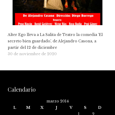
Alter Ego lleva a La Salita de Teatro la comedia ‘El
secreto bien guardado’, de Alejandro Casona, a
partir del 12 de diciembre
30 de noviembre de 2020
Calendario
marzo 2014
L
M
X
J
V
S
D
1
2