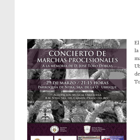
El
la
ma
Ub
de
To