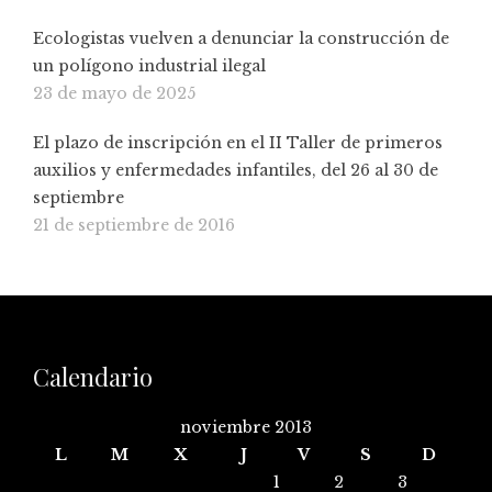
Ecologistas vuelven a denunciar la construcción de
un polígono industrial ilegal
23 de mayo de 2025
El plazo de inscripción en el II Taller de primeros
auxilios y enfermedades infantiles, del 26 al 30 de
septiembre
21 de septiembre de 2016
Calendario
noviembre 2013
L
M
X
J
V
S
D
1
2
3