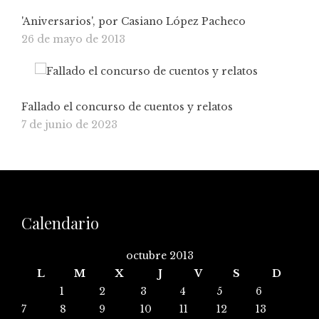
'Aniversarios', por Casiano López Pacheco
26 de mayo de 2013
Fallado el concurso de cuentos y relatos
7 de junio de 2023
Calendario
octubre 2013
L
M
X
J
V
S
D
1
2
3
4
5
6
7
8
9
10
11
12
13