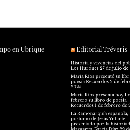
empo en Ubrique
Editorial Tréveris
Historia y vivencias del po
Los Hurones
27 de julio de
María Ríos presentó su libr
poesía Recuerdos
2 de febr
2025
María Ríos presenta hoy 1 
febrero su libro de poesía
Recuerdos
1 de febrero de 
La Remonarquía española, e
póstumo de Jesús Ynfante,
presentado por la historia
Margarita García Díaz
29 d