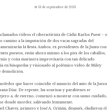
13 de septiembre de 2013
clamados vídeos el ciberactivista de Cádiz Karlos Puest – o
o camino a la imputación de dos vacas sagradas del
menizarán la fiesta. Ambos, ex presidentes de la Junta con
entes puestos, están ahora mismo a los pies de los caballos,
enio y coña marinera improvisaría con tan delicado
ría en búsquedas y visionado al polémico video de Miley
e demolición.
oledor que hacer coincidir el anuncio del auto de la Jueza
ana Díaz. De repente, las sonrisas y parabienes se
ejero-a, de estreno, comenzó a mostrar con sumo cuidado,
arne donde morder, salivando lentamente.
uel Chaves, primero y José A. Griñán, después, eludieron el