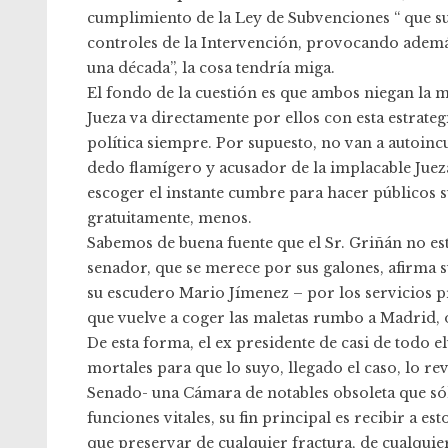
cumplimiento de la Ley de Subvenciones “ que suj
controles de la Intervención, provocando ademá
una década”, la cosa tendría miga.
El fondo de la cuestión es que ambos niegan la m
Jueza va directamente por ellos con esta estrate
política siempre. Por supuesto, no van a autoin
dedo flamígero y acusador de la implacable Jueza
escoger el instante cumbre para hacer públicos s
gratuitamente, menos.
Sabemos de buena fuente que el Sr. Griñán no es
senador, que se merece por sus galones, afirma 
su escudero Mario Jímenez – por los servicios p
que vuelve a coger las maletas rumbo a Madrid, o
De esta forma, el ex presidente de casi de todo e
mortales para que lo suyo, llegado el caso, lo r
Senado- una Cámara de notables obsoleta que sól
funciones vitales, su fin principal es recibir a est
que preservar de cualquier fractura, de cualquie