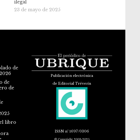
ilegal
23 de mayo de 2025
blado de
 2026
Publicación electrónica
o de
de Editorial Tréveris
ero de
de
2025
l libro
ISSN
nº 1697/0306
dora
e
© Copyright 2003-2025