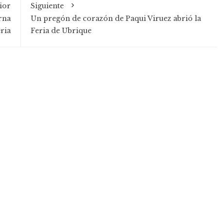
ior
Siguiente
rna
Un pregón de corazón de Paqui Viruez abrió la
ria
Feria de Ubrique