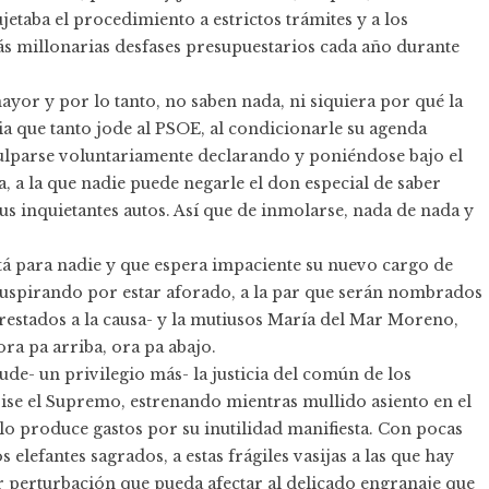
etaba el procedimiento a estrictos trámites y a los
s millonarias desfases presupuestarios cada año durante
ayor y por lo tanto, no saben nada, ni siquiera por qué la
gia que tanto jode al PSOE, al condicionarle su agenda
culparse voluntariamente declarando y poniéndose bajo el
, a la que nadie puede negarle el don especial de saber
us inquietantes autos. Así que de inmolarse, nada de nada y
tá para nadie y que espera impaciente su nuevo cargo de
suspirando por estar aforado, a la par que serán nombrados
restados a la causa- y la mutiusos María del Mar Moreno,
ra pa arriba, ora pa abajo.
lude- un privilegio más- la justicia del común de los
evise el Supremo, estrenando mientras mullido asiento en el
o produce gastos por su inutilidad manifiesta. Con pocas
os elefantes sagrados, a estas frágiles vasijas a las que hay
r perturbación que pueda afectar al delicado engranaje que