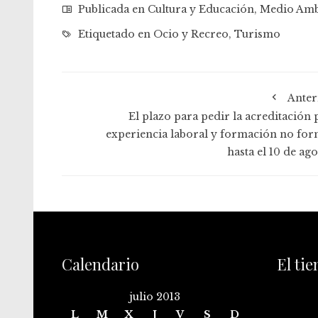
Publicada en
Cultura y Educación
,
Medio Amb
Etiquetado en
Ocio y Recreo
,
Turismo
Anter
El plazo para pedir la acreditación 
experiencia laboral y formación no for
hasta el 10 de ag
Calendario
El ti
julio 2013
L
M
X
J
V
S
D