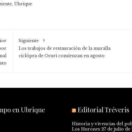
iente
,
Ubrique
ior
Siguiente
por
Los trabajos de restauración de la muralla
mal
ciclópea de Ocuri comienzan en agosto
osto
empo en Ubrique
Editorial Tréveris
Historia y vivencias del po
Los Hurones
27 de julio de