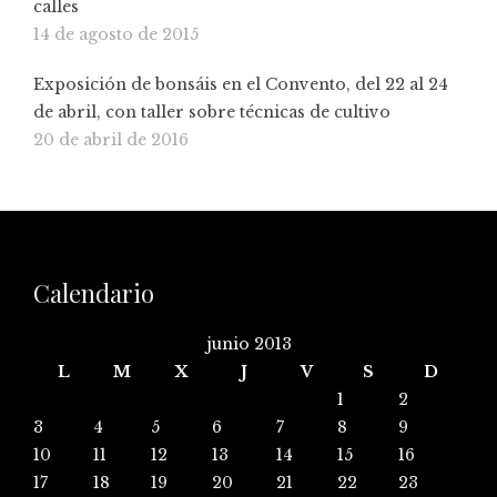
calles
14 de agosto de 2015
Exposición de bonsáis en el Convento, del 22 al 24
de abril, con taller sobre técnicas de cultivo
20 de abril de 2016
Calendario
junio 2013
L
M
X
J
V
S
D
1
2
3
4
5
6
7
8
9
10
11
12
13
14
15
16
17
18
19
20
21
22
23