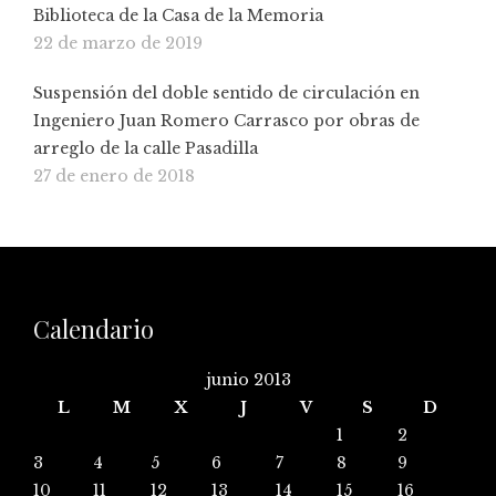
Biblioteca de la Casa de la Memoria
22 de marzo de 2019
Suspensión del doble sentido de circulación en
Ingeniero Juan Romero Carrasco por obras de
arreglo de la calle Pasadilla
27 de enero de 2018
Calendario
junio 2013
L
M
X
J
V
S
D
1
2
3
4
5
6
7
8
9
10
11
12
13
14
15
16