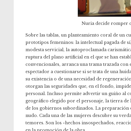
Nuria decide romper con
Sobre las tablas, un planteamiento coral de un c
prototipos femeninos: la intelectual pagada de s
modesta servicial, la autoproclamada carismática
ruptura del plano artificial en el que se han es
convencionales, arranca una trama trazada con ef
espectador a cuestionarse si se trata de una huida
su existencia o de una necesidad de regeneración
otorgan las seguridades que, en el fondo, impide
personal. Incluso permite advertir un guiño al co
geográfico elegido por el personaje, la tierra de 
de los gobiernos subordinados. La preparación 
nudo. Cada una de las mujeres descubre su verdad
temores. Son los «hechos insospechados, reaccio
en la promoción de la obra.