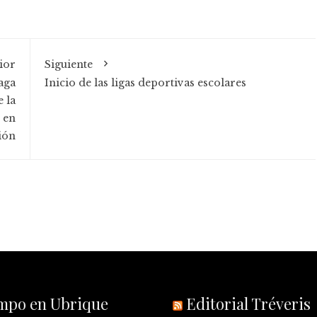
ior
Siguiente
aga
Inicio de las ligas deportivas escolares
 la
 en
ión
empo en Ubrique
Editorial Tréveris