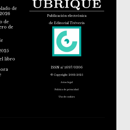
blado de
 2026
Publicación electrónica
o de
de Editorial Tréveris
ero de
de
2025
l libro
ISSN
nº 1697/0306
dora
e
© Copyright 2003-2025
Aviso legal
Política de privacidad
Uso de cookies