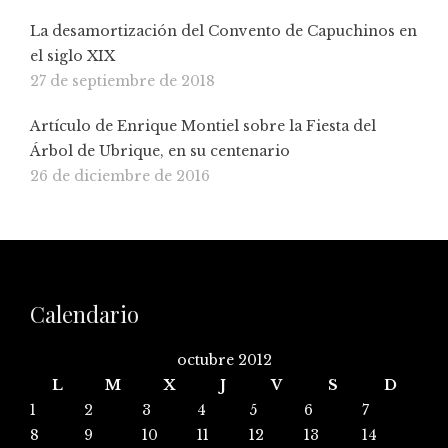
La desamortización del Convento de Capuchinos en
el siglo XIX
27 de septiembre de 2018
Artículo de Enrique Montiel sobre la Fiesta del
Árbol de Ubrique, en su centenario
26 de diciembre de 2016
Calendario
octubre 2012
L
M
X
J
V
S
D
1
2
3
4
5
6
7
8
9
10
11
12
13
14