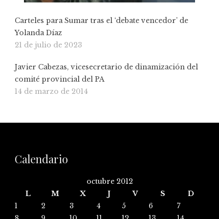
Carteles para Sumar tras el ‘debate vencedor’ de
Yolanda Díaz
21 de julio de 2023
Javier Cabezas, vicesecretario de dinamización del
comité provincial del PA
14 de marzo de 2014
Calendario
octubre 2012
L
M
X
J
V
S
D
1
2
3
4
5
6
7
8
9
10
11
12
13
14