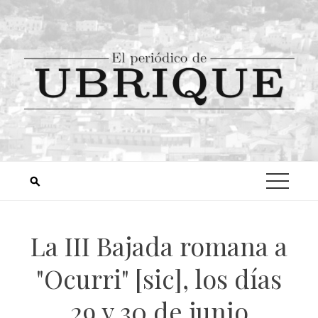
La III Bajada romana a
"Ocurri" [sic], los días
29 y 30 de junio