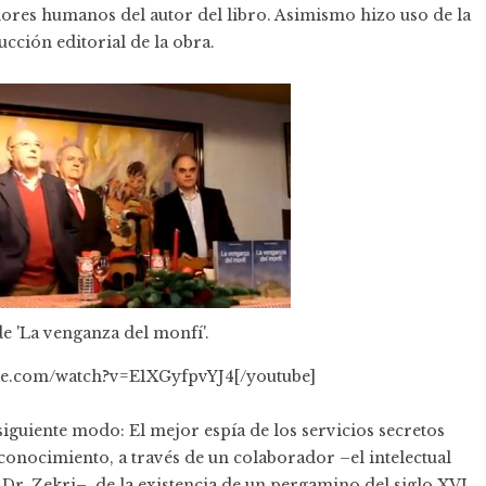
alores humanos del autor del libro. Asimismo hizo uso de la
cción editorial de la obra.
e 'La venganza del monfí'.
be.com/watch?v=E1XGyfpvYJ4[/youtube]
iguiente modo: El mejor espía de los servicios secretos
conocimiento, a través de un colaborador –el intelectual
Dr. Zekri–, de la existencia de un pergamino del siglo XVI