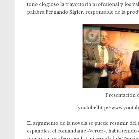
tono elogioso la trayectoria profesional y los v
palabra Fernando Sígler, responsable de la produ
Presentación d
[youtube]http://www.youtu
El argumento de la novela se puede resumir del s
españoles, el comandante «Verter», había tenido 
morisco y profesor en la Universidad de Tetuán 