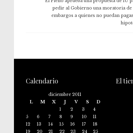
El Pleno aprueba una propuesta de IU p
pedir al Gobierno una moratoria de 
embargos a quienes no puedan pagar
hipot
Calendario
El ti
diciembre 2011
L
M
X
J
V
S
D
1
2
3
4
5
6
7
8
9
10
11
12
13
14
15
16
17
18
19
20
21
22
23
24
25