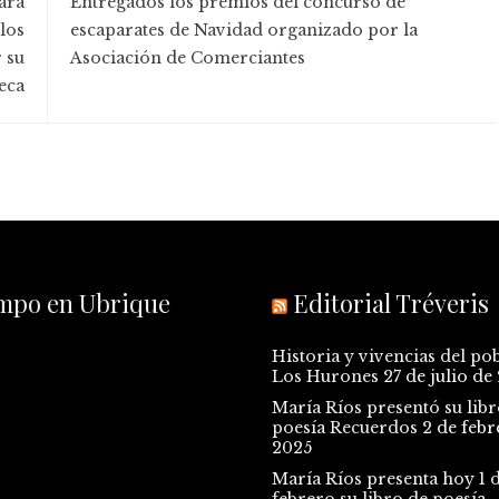
ara
Entregados los premios del concurso de
los
escaparates de Navidad organizado por la
 su
Asociación de Comerciantes
eca
empo en Ubrique
Editorial Tréveris
Historia y vivencias del po
Los Hurones
27 de julio de
María Ríos presentó su libr
poesía Recuerdos
2 de febr
2025
María Ríos presenta hoy 1 
febrero su libro de poesía