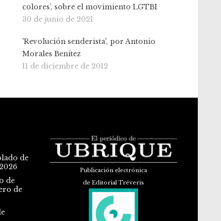
colores’, sobre el movimiento LGTBI
30 de junio de 2021
'Revolución senderista', por Antonio
Morales Benítez
11 de diciembre de 2012
blado de
 2026
Publicación electrónica
o de
de Editorial Tréveris
ero de
de