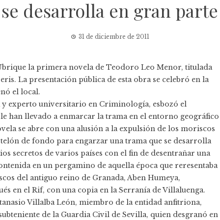
se desarrolla en gran part
31 de diciembre de 2011
n Ubrique la primera novela de Teodoro Leo Menor, titulada
eris
. La presentación pública de esta obra se celebró en la
nó el local.
va y experto universitario en Criminología, esbozó el
e le han llevado a enmarcar la trama en el entorno geográfico
ovela se abre con una alusión a la expulsión de los moriscos
e telón de fondo para engarzar una trama que se desarrolla
cios secretos de varios países con el fin de desentrañar una
contenida en un pergamino de aquella época que reresentaba
riscos del antiguo reino de Granada, Aben Humeya,
 en el Rif, con una copia en la Serranía de Villaluenga.
tanasio Villalba León, miembro de la entidad anfitriona,
bteniente de la Guardia Civil de Sevilla, quien desgranó en