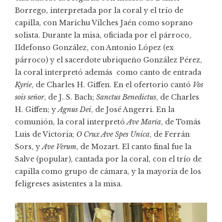
Borrego, interpretada por la coral y el trío de
capilla, con Marichu Vilches Jaén como soprano
solista. Durante la misa, oficiada por el párroco,
Ildefonso González, con Antonio López (ex
párroco) y el sacerdote ubriqueño González Pérez,
la coral interpretó además como canto de entrada
Kyrie
, de Charles H. Giffen. En el ofertorio cantó
Vos
sois señor
, de J. S. Bach;
Sanctus Benedictus
, de Charles
H. Giffen; y
Agnus Dei
, de José Angerri. En la
comunión, la coral interpretó
Ave María
, de Tomás
Luis de Victoria;
O Crux Ave Spes Unica
, de Ferrán
Sors, y
Ave Verum
, de Mozart. El canto final fue la
Salve (popular), cantada por la coral, con el trío de
capilla como grupo de cámara, y la mayoría de los
feligreses asistentes a la misa.