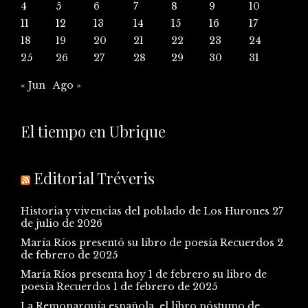
4
5
6
7
8
9
10
11
12
13
14
15
16
17
18
19
20
21
22
23
24
25
26
27
28
29
30
31
« Jun
Ago »
El tiempo en Ubrique
Editorial Tréveris
Historia y vivencias del poblado de Los Hurones
27
de julio de 2026
María Ríos presentó su libro de poesía Recuerdos
2
de febrero de 2025
María Ríos presenta hoy 1 de febrero su libro de
poesía Recuerdos
1 de febrero de 2025
La Remonarquía española, el libro póstumo de