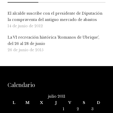
El alcalde suscribe con el presidente de Diputación
la compraventa del antiguo mercado de abastos
14 de junio de 2012
La VI recreación histórica 'Romanos de Ubrique',
del 26 al 28 de junio
26 de junio de 2015
Calendario
julio 2011
L
M
X
J
V
S
D
1
2
3