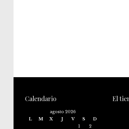
Calendario
El ti
agosto 2026
L
M
X
J
V
S
D
1
2