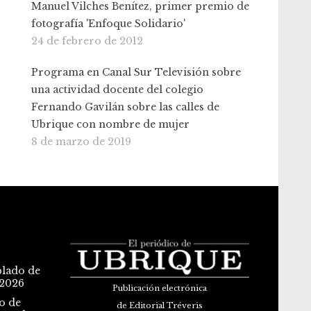
Manuel Vilches Benítez, primer premio de
fotografía 'Enfoque Solidario'
24 de febrero de 2012
Programa en Canal Sur Televisión sobre
una actividad docente del colegio
Fernando Gavilán sobre las calles de
Ubrique con nombre de mujer
8 de marzo de 2019
blado de
 2026
Publicación electrónica
o de
de Editorial Tréveris