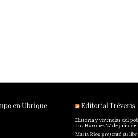
empo en Ubrique
Editorial Tréveris
Historia y vivencias del po
Los Hurones
27 de julio de
María Ríos presentó su libr