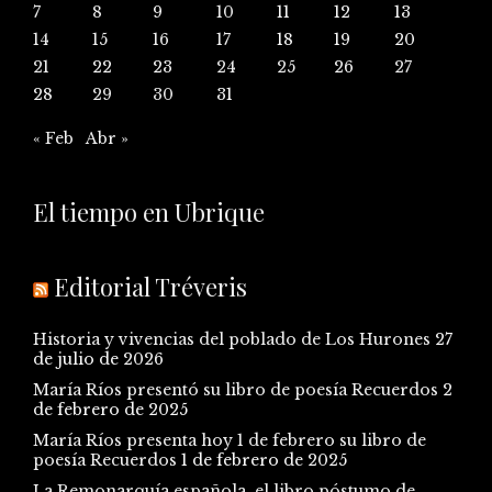
7
8
9
10
11
12
13
14
15
16
17
18
19
20
21
22
23
24
25
26
27
28
29
30
31
« Feb
Abr »
El tiempo en Ubrique
Editorial Tréveris
Historia y vivencias del poblado de Los Hurones
27
de julio de 2026
María Ríos presentó su libro de poesía Recuerdos
2
de febrero de 2025
María Ríos presenta hoy 1 de febrero su libro de
poesía Recuerdos
1 de febrero de 2025
La Remonarquía española, el libro póstumo de