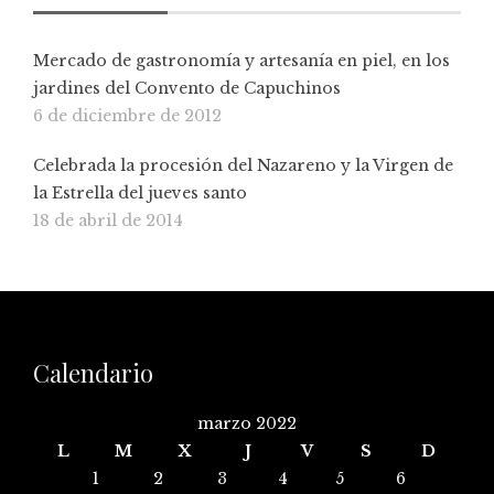
Mercado de gastronomía y artesanía en piel, en los
jardines del Convento de Capuchinos
6 de diciembre de 2012
Celebrada la procesión del Nazareno y la Virgen de
la Estrella del jueves santo
18 de abril de 2014
Calendario
marzo 2022
L
M
X
J
V
S
D
1
2
3
4
5
6