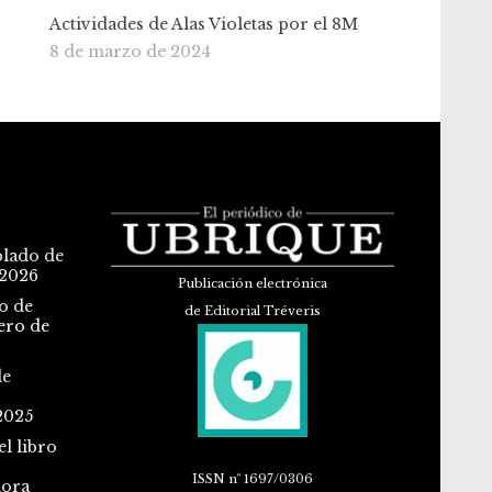
Actividades de Alas Violetas por el 8M
8 de marzo de 2024
blado de
 2026
Publicación electrónica
o de
de Editorial Tréveris
ero de
de
2025
l libro
ISSN
nº 1697/0306
dora