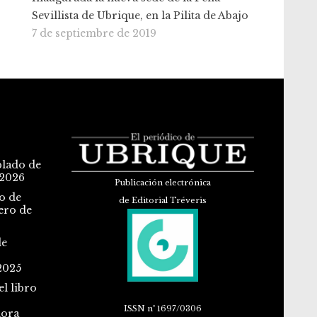
Sevillista de Ubrique, en la Pilita de Abajo
7 de septiembre de 2019
blado de
 2026
Publicación electrónica
o de
de Editorial Tréveris
ero de
de
2025
l libro
ISSN
nº 1697/0306
dora