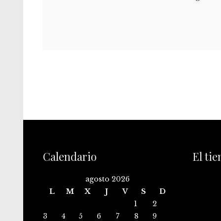
Calendario
El ti
agosto 2026
L
M
X
J
V
S
D
1
2
3
4
5
6
7
8
9