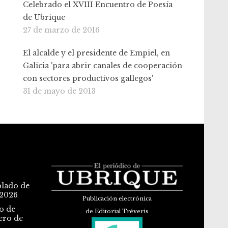
Celebrado el XVIII Encuentro de Poesía
de Ubrique
27 de marzo de 2016
El alcalde y el presidente de Empiel, en
Galicia 'para abrir canales de cooperación
con sectores productivos gallegos'
31 de mayo de 2013
blado de
 2026
Publicación electrónica
o de
de Editorial Tréveris
ero de