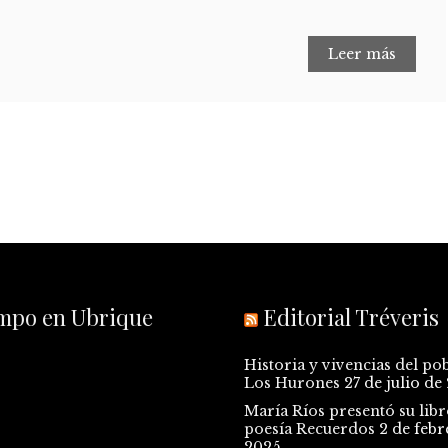
Leer más
empo en Ubrique
Editorial Tréveris
Historia y vivencias del po
Los Hurones
27 de julio de
María Ríos presentó su libr
poesía Recuerdos
2 de febr
2025