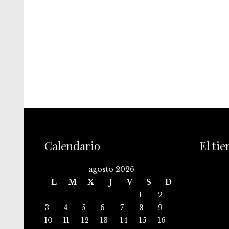
Calendario
El ti
agosto 2026
L
M
X
J
V
S
D
1
2
3
4
5
6
7
8
9
10
11
12
13
14
15
16