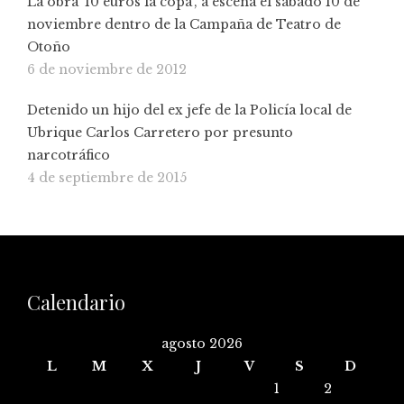
La obra '10 euros la copa', a escena el sábado 10 de
noviembre dentro de la Campaña de Teatro de
Otoño
6 de noviembre de 2012
Detenido un hijo del ex jefe de la Policía local de
Ubrique Carlos Carretero por presunto
narcotráfico
4 de septiembre de 2015
Calendario
agosto 2026
L
M
X
J
V
S
D
1
2