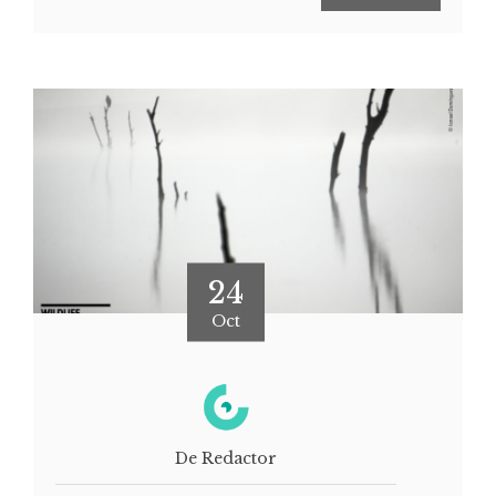
24
Oct
De Redactor