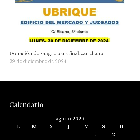
Donación de sangre para finalizar el año
29 de diciembre de 2024
Calendario
agosto 2026
L
M
X
J
V
S
D
1
2