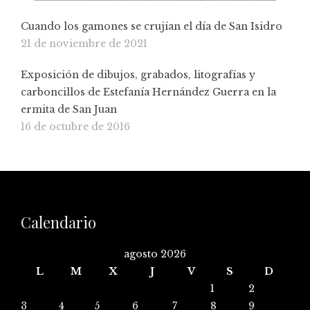
Cuando los gamones se crujían el día de San Isidro
21 de noviembre de 2021
Exposición de dibujos, grabados, litografías y
carboncillos de Estefanía Hernández Guerra en la
ermita de San Juan
16 de octubre de 2016
Calendario
agosto 2026
L
M
X
J
V
S
D
1
2
3
4
5
6
7
8
9