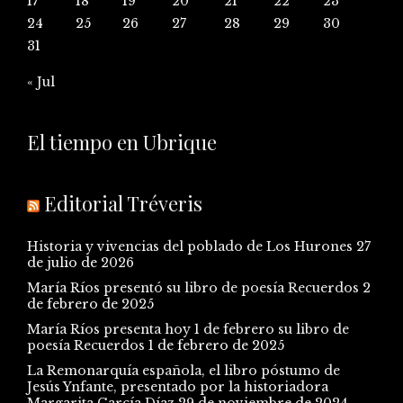
17
18
19
20
21
22
23
24
25
26
27
28
29
30
31
« Jul
El tiempo en Ubrique
Editorial Tréveris
Historia y vivencias del poblado de Los Hurones
27
de julio de 2026
María Ríos presentó su libro de poesía Recuerdos
2
de febrero de 2025
María Ríos presenta hoy 1 de febrero su libro de
poesía Recuerdos
1 de febrero de 2025
La Remonarquía española, el libro póstumo de
Jesús Ynfante, presentado por la historiadora
Margarita García Díaz
29 de noviembre de 2024