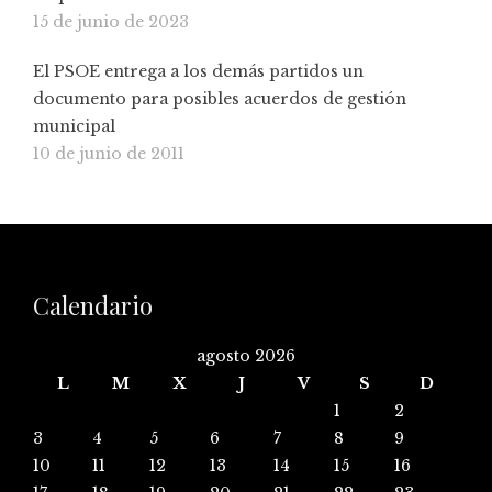
15 de junio de 2023
El PSOE entrega a los demás partidos un
documento para posibles acuerdos de gestión
municipal
10 de junio de 2011
Calendario
agosto 2026
L
M
X
J
V
S
D
1
2
3
4
5
6
7
8
9
10
11
12
13
14
15
16