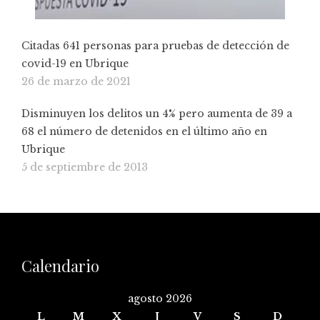
Citadas 641 personas para pruebas de detección de
covid-19 en Ubrique
26 de marzo de 2021
Disminuyen los delitos un 4% pero aumenta de 39 a
68 el número de detenidos en el último año en
Ubrique
5 de septiembre de 2013
Calendario
agosto 2026
L
M
X
J
V
S
D